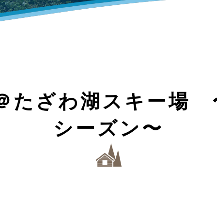
たざわ湖スキー場 〜202
シーズン〜